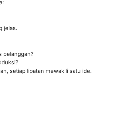
a:
 jelas.
s pelanggan?
oduksi?
an, setiap lipatan mewakili satu ide.