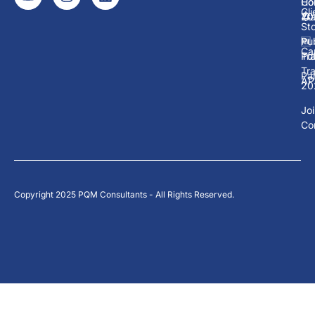
Ho
Co
Cli
Tra
20
Sto
Pub
🆕
Ca
Tra
Pub
Tra
Pa
AP
20
Jo
Co
Copyright 2025 PQM Consultants - All Rights Reserved.