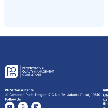
PQM Consultants
Ab
Se
Ot
Co
Jl. Cempaka Putih Tengah 17 C No. 7A Jakarta Pusat, 10510
Us
Co
Co
Bl
Follow Us
Co
In-
CI