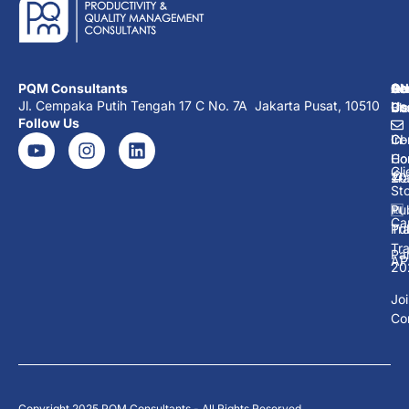
PQM Consultants
Ab
Se
Ot
Co
Jl. Cempaka Putih Tengah 17 C No. 7A Jakarta Pusat, 10510
Us
Co
Co
Bl
Follow Us
Co
In-
CI
Ho
Co
Cli
Tra
20
Sto
Pub
🆕
Ca
Tra
Pub
Tra
Pa
AP
20
Jo
Co
Copyright 2025 PQM Consultants - All Rights Reserved.