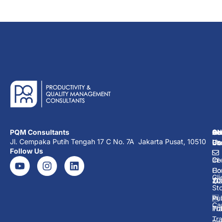
PQM Consultants
Ab
Se
Ot
Co
Jl. Cempaka Putih Tengah 17 C No. 7A Jakarta Pusat, 10510
Us
Co
Co
Bl
Follow Us
Co
In-
CI
Ho
Co
Cli
Tra
20
Sto
Pub
🆕
Ca
Tra
Pub
Tra