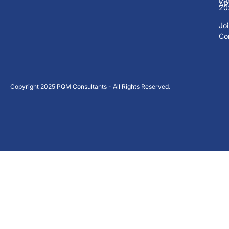
Pa
AP
20
Jo
Co
Copyright 2025 PQM Consultants - All Rights Reserved.