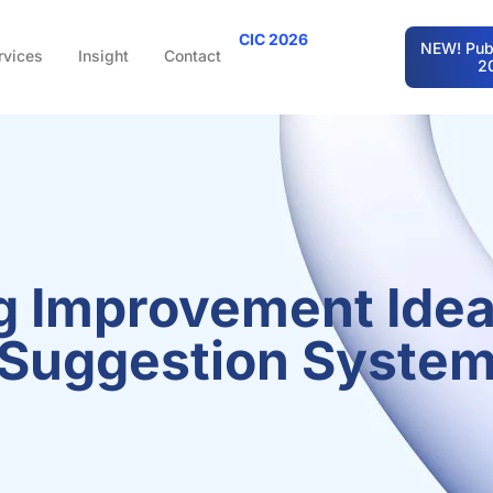
CIC 2026
NEW! Publ
rvices
Insight
Contact
2
g Improvement Ide
Suggestion Syste