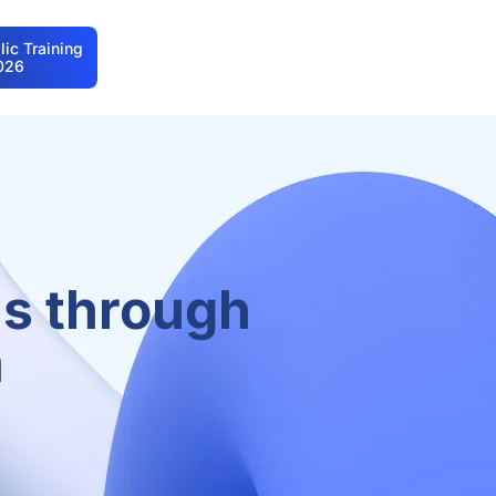
ic Training
026
as through
m