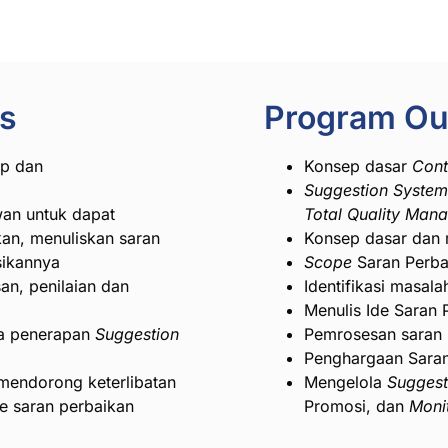
es
Program Ou
ep dan
Konsep dasar
Cont
Suggestion System
n untuk dapat
Total Quality Man
kan, menuliskan saran
Konsep dasar dan
sikannya
Scope
Saran Perba
n, penilaian dan
Identifikasi masala
Menulis Ide Saran 
a penerapan
Suggestion
Pemrosesan saran (
Penghargaan Sara
mendorong keterlibatan
Mengelola
Suggest
e saran perbaikan
Promosi, dan
Moni