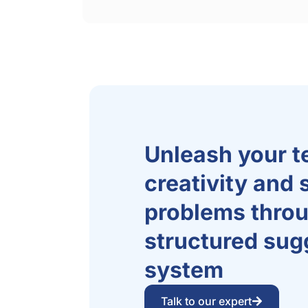
Unleash your t
creativity and 
problems throu
structured sug
system​
Talk to our expert