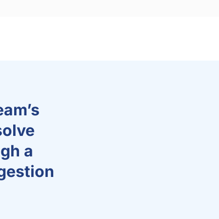
eam’s
solve
gh a
gestion