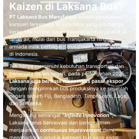
Kaizen di Laksana Bus?
PT Laksana Bus Manufaktur
adalah perusahaan
karoseri terkemuka di Indonesia yang produknya
kerap kita jumpai dalam keseharian masyarakat di
tanah air, mulai dari bus Transjakarta hingga
armada milik berbagai perusahaan otobus ternama
di Indonesia.
Tak hanya memenuhi kebutuhan transportasi dan
pariwisata dalam negeri, pada pertengahan 2025,
Laksana juga berhasil menembus pasar ekspor
dengan mengirimkan bus produksinya ke sejumlah
negara seperti Fiji, Bangladesh, Timor Leste, Laos,
dan Sri Lanka.
Mengusung semangat
“
Infinite Innovation”
,
Laksana terus berinovasi dan berkomitmen
menjalankan
continuous improvement
demi
menghadirkan produk karoseri bus yang andal,