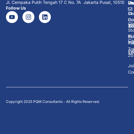
Jl. Cempaka Putih Tengah 17 C No. 7A Jakarta Pusat, 10510
Us
Co
Co
Bl
Follow Us
Co
In-
CI
Ho
Co
Cli
Tra
20
Sto
Pub
🆕
Ca
Tra
Pub
Tra
Pa
AP
20
Jo
Co
Copyright 2025 PQM Consultants - All Rights Reserved.