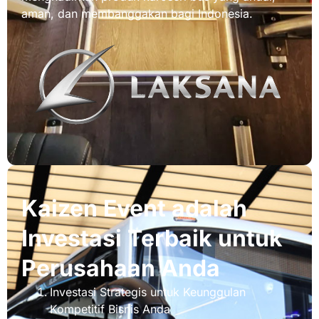
aman, dan membanggakan bagi Indonesia.
Kaizen Event adalah
Investasi Terbaik untuk
Perusahaan Anda
Investasi Strategis untuk Keunggulan
Kompetitif Bisnis Anda