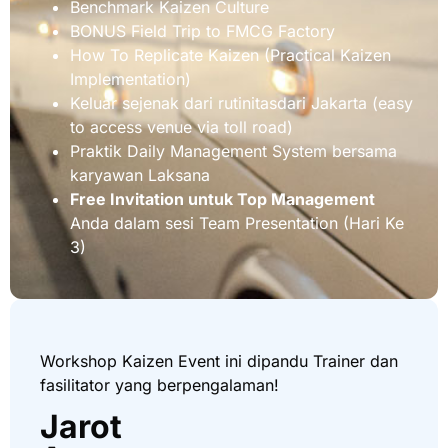
Benchmark Kaizen Culture
BONUS Field Trip to FMCG Factory
How To Replicate Kaizen (Practical Kaizen
Implementation)
Keluar sejenak dari rutinitasdari Jakarta (easy
to access venue via toll road)
Praktik Daily Management System bersama
karyawan Laksana
Free Invitation untuk Top Management
Anda dalam sesi Team Presentation (Hari Ke
3)
Workshop Kaizen Event ini dipandu Trainer dan
fasilitator yang berpengalaman!
Jarot