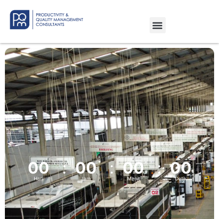
00
00
00
00
Hari
Jam
Menit
Detik