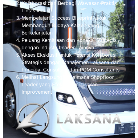
Kolaborasi dan Berbagi Wawasan Praktis
Lintas Industri
Mempelajari Success Blueprint untuk
Membangun Budaya Kaizen yang
Berkelanjutan
Peluang Kemitraan dan Koneksi Strategis
dengan Industri Leader Lainnya
Akses Eksklusif untuk Potensi Kolaborasi
Strategis dengan Manajemen Laksana dan
Principal Consultant dari PQM Consultants
Melihat Langsung Bagaimana Shopfloor
Leader yang Efektif Menjalankan
Improvement