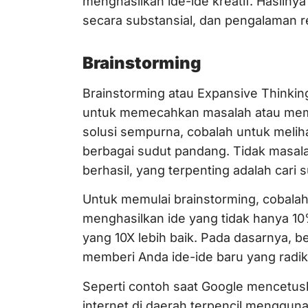
menghasilkan ide-ide kreatif. Hasiln
secara substansial, dan pengalaman r
Brainstorming
Brainstorming atau Expansive Thinki
untuk memecahkan masalah atau memp
solusi sempurna, cobalah untuk melih
berbagai sudut pandang. Tidak masalah
berhasil, yang terpenting adalah cari 
Untuk memulai brainstorming, cobala
menghasilkan ide yang tidak hanya 10% 
yang 10X lebih baik. Pada dasarnya, b
memberi Anda ide-ide baru yang radik
Seperti contoh saat Google mencetus
internet di daerah terpencil menggun