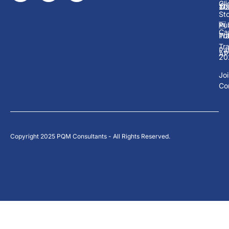
Cli
Tra
20
Sto
Pub
🆕
Ca
Tra
Pub
Tra
Pa
AP
20
Jo
Co
Copyright 2025 PQM Consultants - All Rights Reserved.