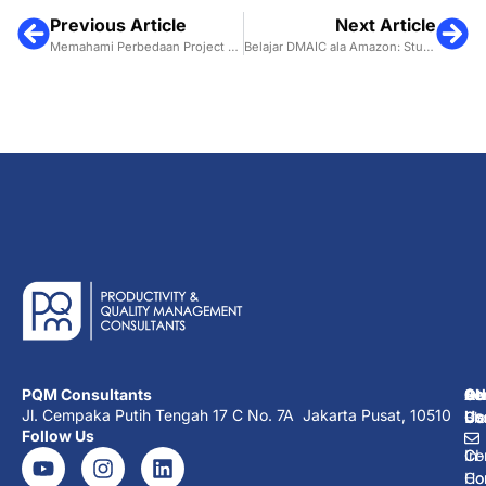
Previous Article
Next Article
Memahami Perbedaan Project dan Operation Secara Mendasar
Belajar DMAIC ala Amazon: Studi Kasus dari Buku Working Backwards
PQM Consultants
Ab
Se
Ot
Co
Jl. Cempaka Putih Tengah 17 C No. 7A Jakarta Pusat, 10510
Us
Co
Co
Bl
Follow Us
Co
In-
CI
Ho
Co