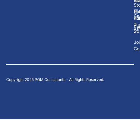
Tra
20
Sto
Pub
🆕
Ca
Tra
Pub
Tra
Pa
AP
20
Jo
Co
Copyright 2025 PQM Consultants - All Rights Reserved.