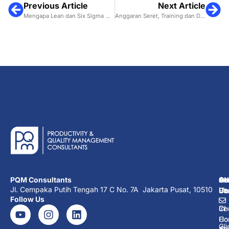
Previous Article
Next Article
Mengapa Lean dan Six Sigma Harus Disatukan?
Anggaran Seret, Training dan Development Seperti Apa yang Bisa Dilakukan?
PQM Consultants
Ab
Se
Ot
Co
Jl. Cempaka Putih Tengah 17 C No. 7A Jakarta Pusat, 10510
Us
Co
Co
Bl
Follow Us
Co
In-
CI
Ho
Co
Cli