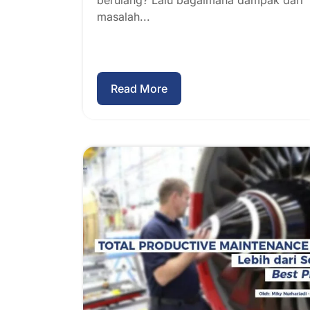
berulang? Lalu bagaimana dampak dari
masalah...
Read More