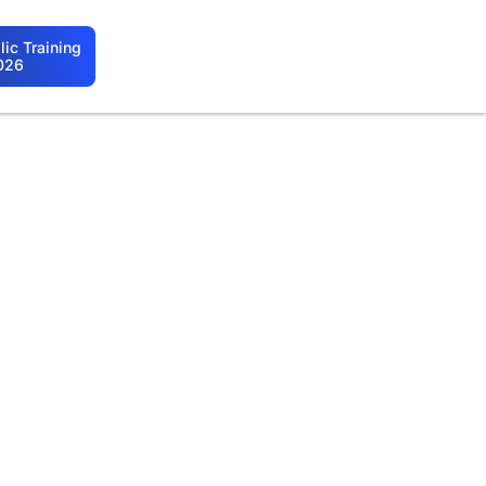
ic Training
026